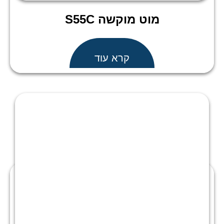
מוט מוקשה S55C
קרא עוד