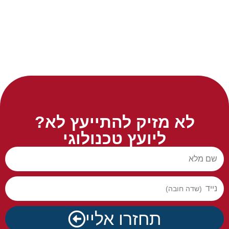
לא מזיק להתייעץ לא?
ליועץ טכנולוגי
שם מלא
נייד
תחזרו אליי