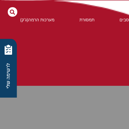
בים
תמסורת
מערכות הרמה(ג'ק)