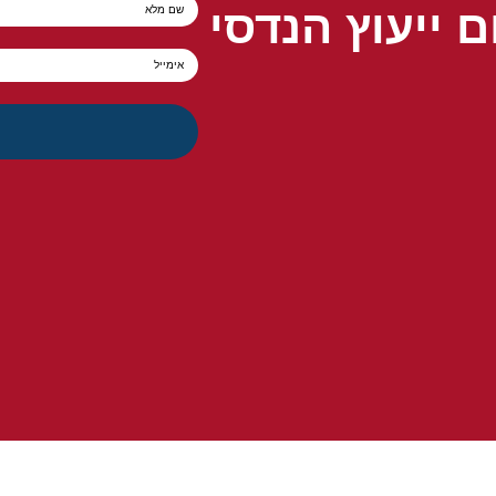
ם ייעוץ הנדסי
שם מלא
אימייל