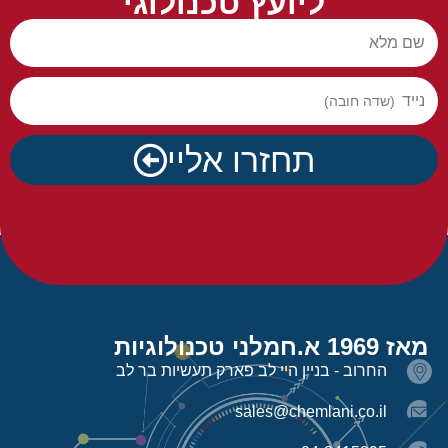
ליועץ טכנולוגי
שם מלא
נייד
תחזרו אליי
מאז 1969 א.חמלני טכנולוגיות
החרוב - בניין היי לב פארק תעשיות בר לב
sales@chemlani.co.il