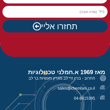
נייד
תחזרו אליי
מאז 1969 א.חמלני טכנולוגיות
החרוב - בניין היי לב פארק תעשיות בר לב
sales@chemlani.co.il
04-8415395