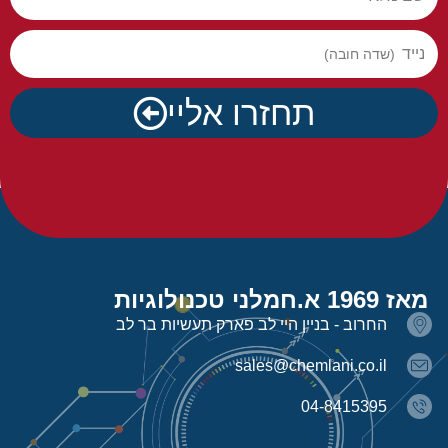
נייד
תחזרו אליי
מאז 1969 א.חמלני טכנולוגיות
החרוב - בניין היי לב פארק תעשיות בר לב
sales@chemlani.co.il
04-8415395